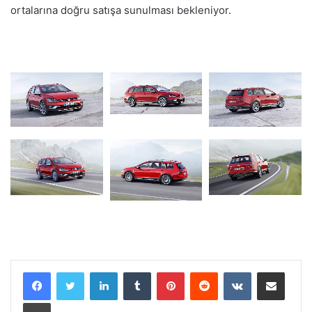
ortalarına doğru satışa sunulması bekleniyor.
LinkedIn
Tumblr
Pinterest
Reddit
VKontakte
E-Posta ile paylaş
Yazdır