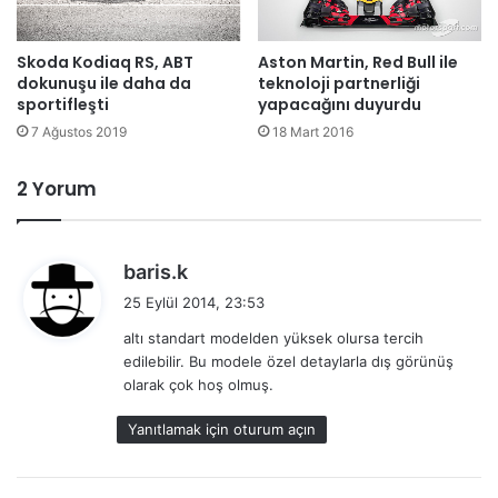
Skoda Kodiaq RS, ABT
Aston Martin, Red Bull ile
dokunuşu ile daha da
teknoloji partnerliği
sportifleşti
yapacağını duyurdu
7 Ağustos 2019
18 Mart 2016
2 Yorum
d
baris.k
e
25 Eylül 2014, 23:53
d
altı standart modelden yüksek olursa tercih
i
edilebilir. Bu modele özel detaylarla dış görünüş
k
olarak çok hoş olmuş.
i
:
Yanıtlamak için oturum açın