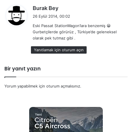
d
Burak Bey
e
26 Eylül 2014, 00:02
d
Eski Passat StationWagon’lara benzemiş 😀
i
Gurbetçilerde görürüz , Türkiye’de geleneksel
k
olarak pek tutmaz gibi .
i
:
Yanıtlamak için oturum açın
Bir yanıt yazın
Yorum yapabilmek için
oturum açmalısınız
.