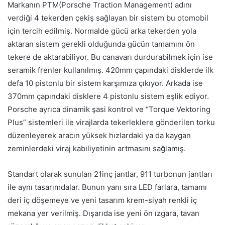
Markanın PTM(Porsche Traction Management) adını
verdiği 4 tekerden çekiş sağlayan bir sistem bu otomobil
için tercih edilmiş. Normalde gücü arka tekerden yola
aktaran sistem gerekli olduğunda gücün tamamını ön
tekere de aktarabiliyor. Bu canavarı durdurabilmek için ise
seramik frenler kullanılmış. 420mm çapındaki disklerde ilk
defa 10 pistonlu bir sistem karşımıza çıkıyor. Arkada ise
370mm çapındaki disklere 4 pistonlu sistem eşlik ediyor.
Porsche ayrıca dinamik şasi kontrol ve “Torque Vektoring
Plus” sistemleri ile virajlarda tekerleklere gönderilen torku
düzenleyerek aracın yüksek hızlardaki ya da kaygan
zeminlerdeki viraj kabiliyetinin artmasını sağlamış.
Standart olarak sunulan 21inç jantlar, 911 turbonun jantları
ile aynı tasarımdalar. Bunun yanı sıra LED farlara, tamamı
deri iç döşemeye ve yeni tasarım krem-siyah renkli iç
mekana yer verilmiş. Dışarıda ise yeni ön ızgara, tavan