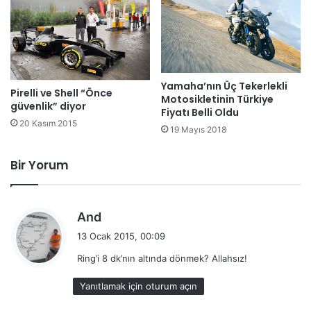
Yamaha’nın Üç Tekerlekli
Pirelli ve Shell “Önce
Motosikletinin Türkiye
güvenlik” diyor
Fiyatı Belli Oldu
20 Kasım 2015
19 Mayıs 2018
Bir Yorum
d
And
e
13 Ocak 2015, 00:09
d
Ring’i 8 dk’nın altında dönmek? Allahsız!
i
k
Yanıtlamak için oturum açın
i
: