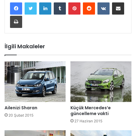
LinkedIn
Tumblr
Pinterest
Reddit
VKontakte
E-Posta ile paylaş
Yazdır
İlgili Makaleler
Ailenizi Sharan
Küçük Mercedes’e
güncelleme vakti
20 Şubat 2015
27 Haziran 2015