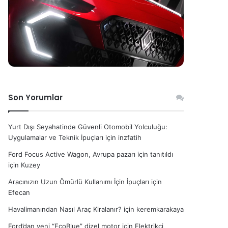
Son Yorumlar
Yurt Dışı Seyahatinde Güvenli Otomobil Yolculuğu:
Uygulamalar ve Teknik İpuçları
için
inzfatih
Ford Focus Active Wagon, Avrupa pazarı için tanıtıldı
için
Kuzey
Aracınızın Uzun Ömürlü Kullanımı İçin İpuçları
için
Efecan
Havalimanından Nasıl Araç Kiralanır?
için
keremkarakaya
Ford’dan yeni “EcoBlue” dizel motor
için
Elektrikçi