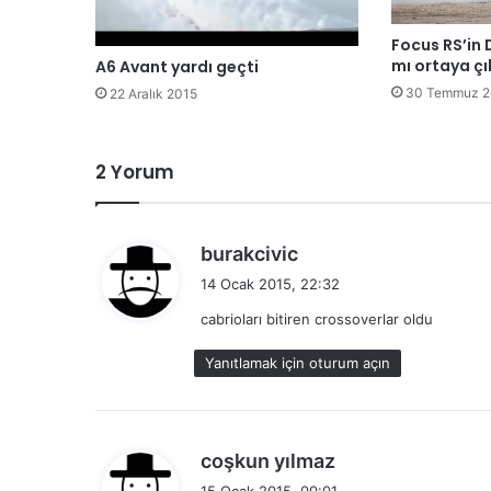
Focus RS’in 
mı ortaya çı
A6 Avant yardı geçti
30 Temmuz 2
22 Aralık 2015
2 Yorum
d
burakcivic
e
14 Ocak 2015, 22:32
d
cabrioları bitiren crossoverlar oldu
i
k
Yanıtlamak için oturum açın
i
:
d
coşkun yılmaz
e