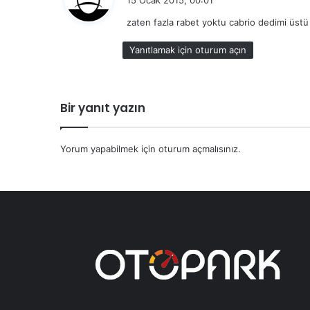
15 Ocak 2015, 00:01
d
zaten fazla rabet yoktu cabrio dedimi üstü
i
k
Yanıtlamak için oturum açın
i
:
Bir yanıt yazın
Yorum yapabilmek için
oturum açmalısınız
.