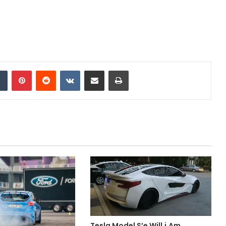
Tumblr
Pinterest
Reddit
VKontakte
E-Posta ile paylaş
Yazdır
Tesla Model S’e Will.i.Am