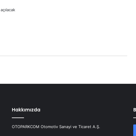
 açılacak
Hakkımızda
B
OTOPARKCOM Otomotiv Sanayi ve Ticaret A.Ş.