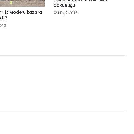
dokunuşu
Drift Mode’u kazara
1 Eylül 2016
ktı?
016