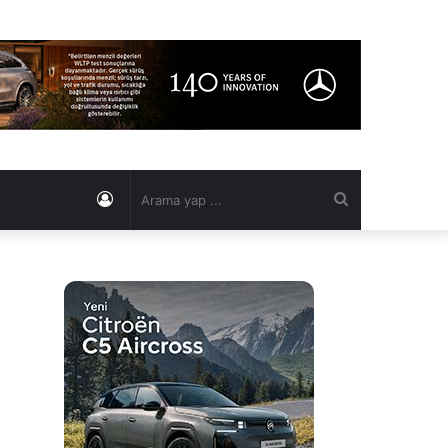
Kayıt
Arama
Ol
yap
...