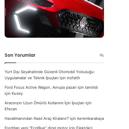
Son Yorumlar
Yurt Dışı Seyahatinde Güvenli Otomobil Yolculuğu:
Uygulamalar ve Teknik İpuçları
için
inzfatih
Ford Focus Active Wagon, Avrupa pazarı için tanıtıldı
için
Kuzey
Aracınızın Uzun Ömürlü Kullanımı İçin İpuçları
için
Efecan
Havalimanından Nasıl Araç Kiralanır?
için
keremkarakaya
Ford’dan yeni “EcoBlue” dizel motor
için
Elektrikçi