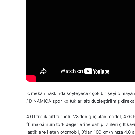
İç mekan hakkında söyleyecek çok bir şeyi olmayan 
/ DINAMICA spor koltuklar, altı düzleştirilmiş dire
4.0 litrelik çift turbolu V8’den güç alan model, 
ft) maksimum tork değerlerine sahip. 7 ileri çif
lastiklere ileten otomobil, 0’dan 100 km/h hıza 4.