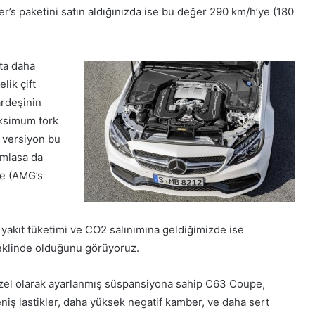
er’s paketini satın aldığınızda ise bu değer 290 km/h’ye (180
fta daha
lik çift
ardeşinin
aksimum tork
ü versiyon bu
amlasa da
ne (AMG’s
 yakıt tüketimi ve CO2 salınımına geldiğimizde ise
şeklinde olduğunu görüyoruz.
özel olarak ayarlanmış süspansiyona sahip C63 Coupe,
niş lastikler, daha yüksek negatif kamber, ve daha sert