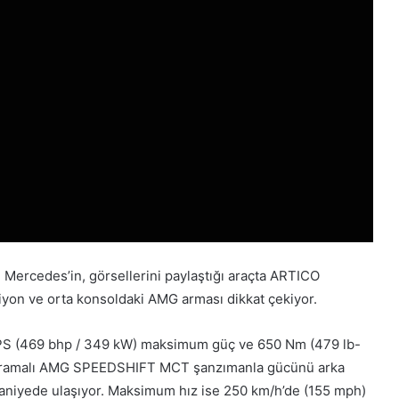
Mercedes’in, görsellerini paylaştığı araçta ARTICO
ksiyon ve orta konsoldaki AMG arması dikkat çekiyor.
476 PS (469 bhp / 349 kW) maksimum güç ve 650 Nm (479 lb-
t kavramalı AMG SPEEDSHIFT MCT şanzımanla gücünü arka
0 saniyede ulaşıyor. Maksimum hız ise 250 km/h’de (155 mph)