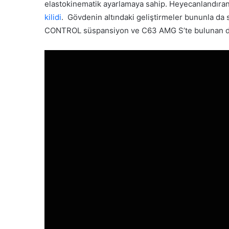
elastokinematik ayarlamaya sahip. Heyecanlandıran 
kilidi
. Gövdenin altındaki geliştirmeler bununla da
CONTROL süspansiyon ve C63 AMG S’te bulunan dina