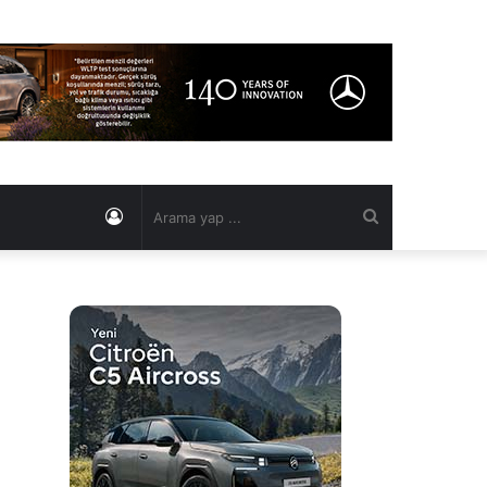
Kayıt
Arama
Ol
yap
...