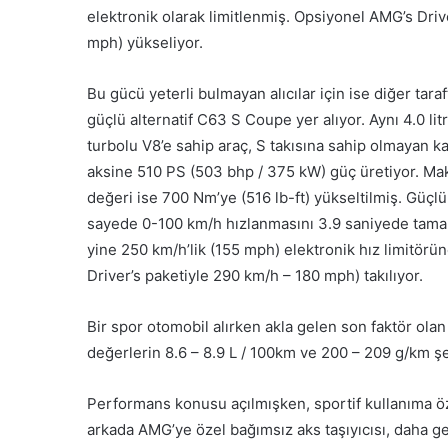
elektronik olarak limitlenmiş. Opsiyonel AMG’s Driv
mph) yükseliyor.
Bu gücü yeterli bulmayan alıcılar için ise diğer tara
güçlü alternatif C63 S Coupe yer alıyor. Aynı 4.0 litre
turbolu V8’e sahip araç, S takısına sahip olmayan k
aksine 510 PS (503 bhp / 375 kW) güç üretiyor. M
değeri ise 700 Nm’ye (516 lb-ft) yükseltilmiş. Güçl
sayede 0-100 km/h hızlanmasını 3.9 saniyede tam
yine 250 km/h’lik (155 mph) elektronik hız limitörü
Driver’s paketiyle 290 km/h – 180 mph) takılıyor.
Bir spor otomobil alırken akla gelen son faktör olan
değerlerin 8.6 – 8.9 L / 100km ve 200 – 209 g/km 
Performans konusu açılmışken, sportif kullanıma 
arkada AMG’ye özel bağımsız aks taşıyıcısı, daha ge