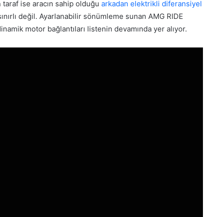
taraf ise aracın sahip olduğu
arkadan elektrikli diferansiyel
 sınırlı değil. Ayarlanabilir sönümleme sunan AMG RIDE
mik motor bağlantıları listenin devamında yer alıyor.