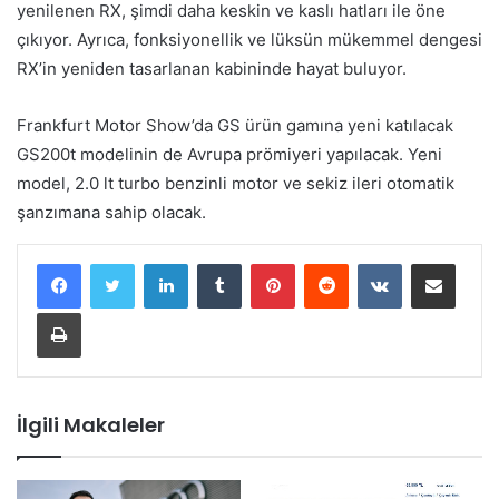
yenilenen RX, şimdi daha keskin ve kaslı hatları ile öne
çıkıyor. Ayrıca, fonksiyonellik ve lüksün mükemmel dengesi
RX’in yeniden tasarlanan kabininde hayat buluyor.
Frankfurt Motor Show’da GS ürün gamına yeni katılacak
GS200t modelinin de Avrupa prömiyeri yapılacak. Yeni
model, 2.0 lt turbo benzinli motor ve sekiz ileri otomatik
şanzımana sahip olacak.
LinkedIn
Tumblr
Pinterest
Reddit
VKontakte
E-Posta ile paylaş
Yazdır
İlgili Makaleler