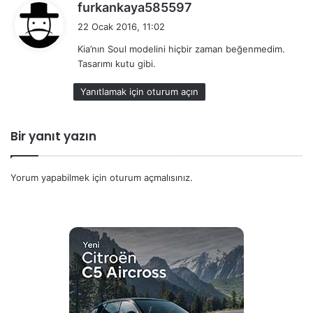
d
furkankaya585597
e
22 Ocak 2016, 11:02
d
Kia’nın Soul modelini hiçbir zaman beğenmedim.
i
Tasarımı kutu gibi.
k
i
Yanıtlamak için oturum açın
:
Bir yanıt yazın
Yorum yapabilmek için
oturum açmalısınız
.