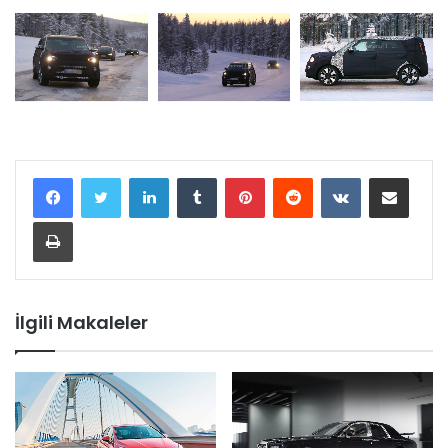
LinkedIn
Tumblr
Pinterest
Reddit
VKontakte
E-Posta ile paylaş
Yazdır
İlgili Makaleler