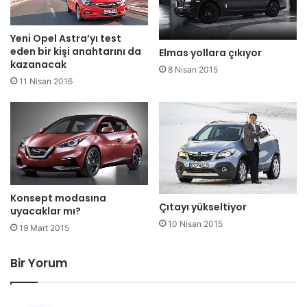
Yeni Opel Astra’yı test
eden bir kişi anahtarını da
Elmas yollara çıkıyor
kazanacak
8 Nisan 2015
11 Nisan 2016
Konsept modasına
Çıtayı yükseltiyor
uyacaklar mı?
10 Nisan 2015
19 Mart 2015
Bir Yorum