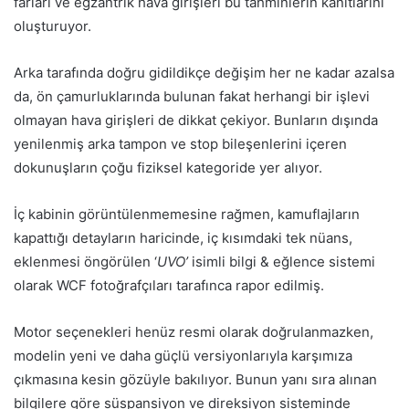
farları ve egzantrik hava girişleri bu tahminlerin kanıtlarını
oluşturuyor.
Arka tarafında doğru gidildikçe değişim her ne kadar azalsa
da, ön çamurluklarında bulunan fakat herhangi bir işlevi
olmayan hava girişleri de dikkat çekiyor. Bunların dışında
yenilenmiş arka tampon ve stop bileşenlerini içeren
dokunuşların çoğu fiziksel kategoride yer alıyor.
İç kabinin görüntülenmemesine rağmen, kamuflajların
kapattığı detayların haricinde, iç kısımdaki tek nüans,
eklenmesi öngörülen ‘
UVO’
isimli bilgi & eğlence sistemi
olarak WCF fotoğrafçıları tarafınca rapor edilmiş.
Motor seçenekleri henüz resmi olarak doğrulanmazken,
modelin yeni ve daha güçlü versiyonlarıyla karşımıza
çıkmasına kesin gözüyle bakılıyor. Bunun yanı sıra alınan
bilgilere göre süspansiyon ve direksiyon sisteminde