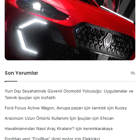
Son Yorumlar
Yurt Dışı Seyahatinde Güvenli Otomobil Yolculuğu: Uygulamalar ve
Teknik İpuçları
için
inzfatih
Ford Focus Active Wagon, Avrupa pazarı için tanıtıldı
için
Kuzey
Aracınızın Uzun Ömürlü Kullanımı İçin İpuçları
için
Efecan
Havalimanından Nasıl Araç Kiralanır?
için
keremkarakaya
Ford’dan yeni “EcoBlue” dizel motor
için
Elektrikçi