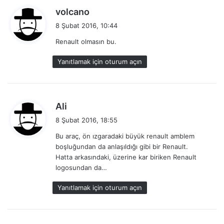
d
volcano
e
8 Şubat 2016, 10:44
d
Renault olmasın bu.
i
k
Yanıtlamak için oturum açın
i
:
d
Ali
e
8 Şubat 2016, 18:55
d
Bu araç, ön ızgaradaki büyük renault amblem
i
boşluğundan da anlaşıldığı gibi bir Renault.
k
Hatta arkasındaki, üzerine kar biriken Renault
i
logosundan da…
:
Yanıtlamak için oturum açın