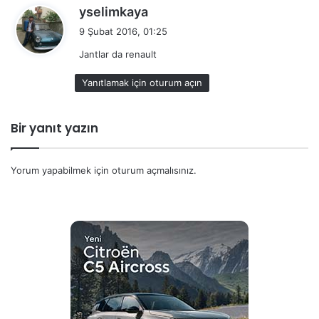
d
yselimkaya
e
9 Şubat 2016, 01:25
d
Jantlar da renault
i
k
Yanıtlamak için oturum açın
i
:
Bir yanıt yazın
Yorum yapabilmek için
oturum açmalısınız
.