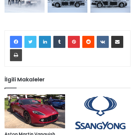
LinkedIn
Tumblr
Pinterest
Reddit
VKontakte
E-Posta ile paylaş
Yazdır
İlgili Makaleler
Aston Martin Vanquish