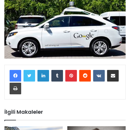
LinkedIn
Tumblr
Pinterest
Reddit
VKontakte
E-Posta ile paylaş
Yazdır
İlgili Makaleler