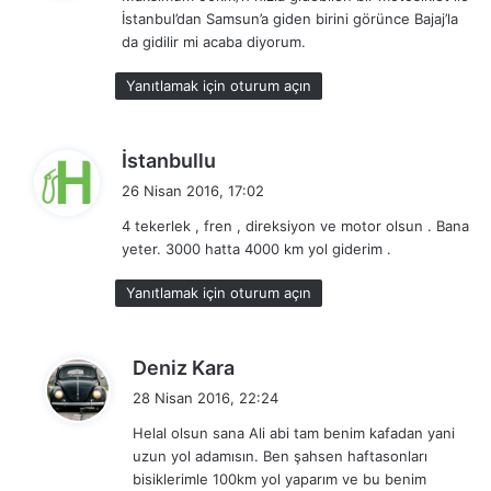
i
İstanbul’dan Samsun’a giden birini görünce Bajaj’la
k
da gidilir mi acaba diyorum.
i
:
Yanıtlamak için oturum açın
d
İstanbullu
e
26 Nisan 2016, 17:02
d
4 tekerlek , fren , direksiyon ve motor olsun . Bana
i
yeter. 3000 hatta 4000 km yol giderim .
k
i
Yanıtlamak için oturum açın
:
d
Deniz Kara
e
28 Nisan 2016, 22:24
d
Helal olsun sana Ali abi tam benim kafadan yani
i
uzun yol adamısın. Ben şahsen haftasonları
k
bisiklerimle 100km yol yaparım ve bu benim
i