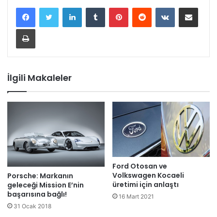
LinkedIn
Tumblr
Pinterest
Reddit
VKontakte
E-Posta ile paylaş
Yazdır
İlgili Makaleler
Ford Otosan ve
Volkswagen Kocaeli
Porsche: Markanın
üretimi için anlaştı
geleceği Mission E’nin
başarısına bağlı!
16 Mart 2021
31 Ocak 2018