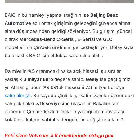
BAIC’in bu hamleyi yapma isteğinin ise
Beijing Benz
Automotive
adlı ortak girişimin geleceğini güvence altına
alma düşüncesinden geldiği söyleniyor. Bu girişim, güncel
olarak
Mercedes-Benz C-Serisi, E-Serisi ve GLC
modellerinin Çin’deki üretimini gerçekleştiriyor. Dolayısıyla
bu ortaklık BAIC için oldukça kazançlı olabilir.
Daimler’in
%5
oranındaki halka açık hissesi, şu sıralar
yaklaşık
3 milyar Euro
değere sahip.
Geely
ise geçtiğimiz
yıl Alman grubun %9.69’luk hissesini 7.3 milyar Euro’ya
satın almıştı.
Bu sayede Çinli iki şirketin Daimler üzerindeki
sahiplik hakkı
%15 seviyesine
ulaşabilir. Bakalım son
dönemde Çin merkezli firmaların yaptığı otomotiv atağı,
köklü markaların
sahiplik dengelerini
değiştirecek mi?
Peki sizce Volvo ve JLR örneklerinde olduğu gibi