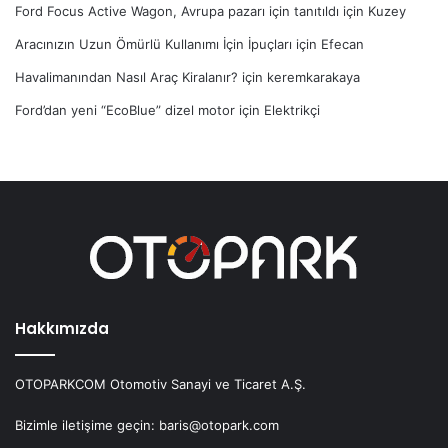
Ford Focus Active Wagon, Avrupa pazarı için tanıtıldı
için
Kuzey
Aracınızın Uzun Ömürlü Kullanımı İçin İpuçları
için
Efecan
Havalimanından Nasıl Araç Kiralanır?
için
keremkarakaya
Ford’dan yeni “EcoBlue” dizel motor
için
Elektrikçi
Hakkımızda
OTOPARKCOM Otomotiv Sanayi ve Ticaret A.Ş.
Bizimle iletişime geçin: baris@otopark.com