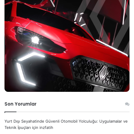
Son Yorumlar
Yurt Dışı Seyahatinde Güvenli Otomobil Yolculuğu: Uygulamalar ve
Teknik İpuçları
için
inzfatih