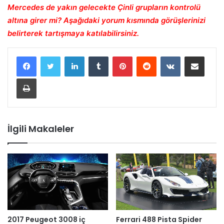
Mercedes de yakın gelecekte Çinli grupların kontrolü
altına girer mi?
Aşağıdaki yorum kısmında görüşlerinizi
belirterek tartışmaya katılabilirsiniz.
LinkedIn
Tumblr
Pinterest
Reddit
VKontakte
E-Posta ile paylaş
Yazdır
İlgili Makaleler
2017 Peugeot 3008 iç
Ferrari 488 Pista Spider