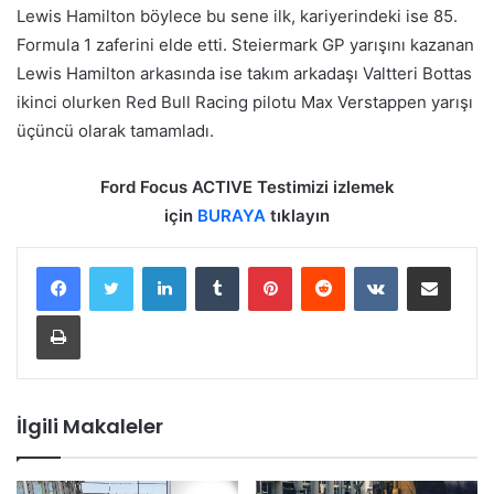
Lewis Hamilton böylece bu sene ilk, kariyerindeki ise 85.
Formula 1 zaferini elde etti. Steiermark GP yarışını kazanan
Lewis Hamilton arkasında ise takım arkadaşı Valtteri Bottas
ikinci olurken Red Bull Racing pilotu Max Verstappen yarışı
üçüncü olarak tamamladı.
Ford Focus ACTIVE Testimizi izlemek
için
BURAYA
tıklayın
LinkedIn
Tumblr
Pinterest
Reddit
VKontakte
E-Posta ile paylaş
Yazdır
İlgili Makaleler