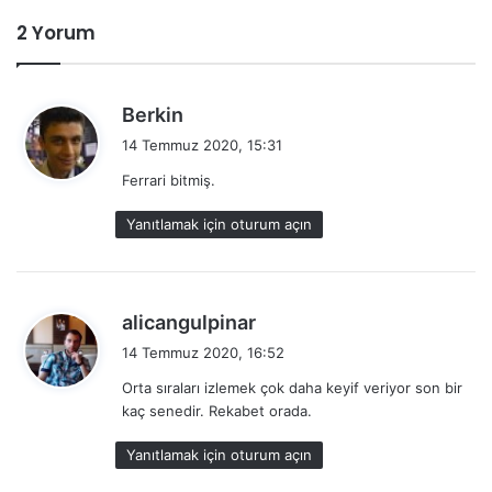
2 Yorum
d
Berkin
e
14 Temmuz 2020, 15:31
d
Ferrari bitmiş.
i
k
Yanıtlamak için oturum açın
i
:
d
alicangulpinar
e
14 Temmuz 2020, 16:52
d
Orta sıraları izlemek çok daha keyif veriyor son bir
i
kaç senedir. Rekabet orada.
k
i
Yanıtlamak için oturum açın
: