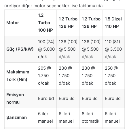
üretiyor diğer motor seçenekleri ise tablomuzda.
1.2
1.2 Turbo
1.2 Turbo
1.5 Dizel
Motor
Turbo
136 HP
136 HP
110 HP
100 HP
100 (74)
136 (100)
136 (100)
110 (81)
Güç (PS/kW)
@ 5.000
@ 5.500
@ 5.500
@ 3.500
d/dk
d/dak
d/dak
d/dak
205 @
230 @
230 @
250 @
Maksimum
1.750
1.750
1.750
1.750
Tork (Nm)
d/dak
d/dak
d/dak
d/dak
Emisyon
Euro 6d
Euro 6d
Euro 6d
Euro 6d
normu
6 ileri
6 ileri
8 ileri
6 ileri
Şanzıman
manuel
manuel
otomatik
manuel