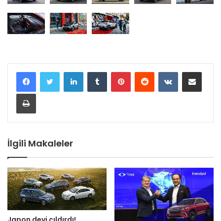
LinkedIn
Tumblr
Pinterest
Reddit
VKontakte
E-Posta ile paylaş
Yazdır
İlgili Makaleler
Japon devi çıldırdı!