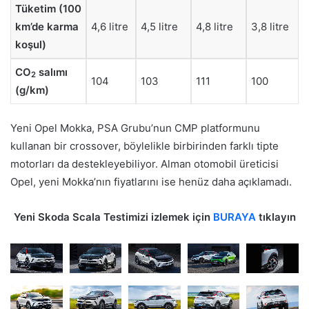
Tüketim (100
km’de karma
4,6 litre
4,5 litre
4,8 litre
3,8 litre
koşul)
CO
salımı
2
104
103
111
100
(g/km)
Yeni Opel Mokka, PSA Grubu’nun CMP platformunu
kullanan bir crossover, böylelikle birbirinden farklı tipte
motorları da destekleyebiliyor. Alman otomobil üreticisi
Opel, yeni Mokka’nın fiyatlarını ise henüz daha açıklamadı.
Yeni Skoda Scala Testimizi izlemek için
BURAYA
tıklayın