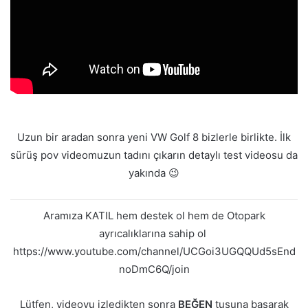
Uzun bir aradan sonra yeni VW Golf 8 bizlerle birlikte. İlk
sürüş pov videomuzun tadını çıkarın detaylı test videosu da
yakında 😉
Aramıza KATIL hem destek ol hem de Otopark
ayrıcalıklarına sahip ol
https://www.youtube.com/channel/UCGoi3UGQQUd5sEnd
noDmC6Q/join
Lütfen, videoyu izledikten sonra
BEĞEN
tuşuna basarak