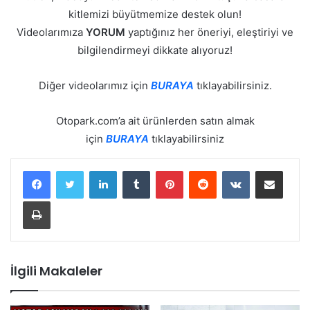
kitlemizi büyütmemize destek olun!
Videolarımıza
YORUM
yaptığınız her öneriyi, eleştiriyi ve
bilgilendirmeyi dikkate alıyoruz!
Diğer videolarımız için
BURAYA
tıklayabilirsiniz.​
Otopark.com’a ait ürünlerden satın almak
için
BURAYA
tıklayabilirsiniz
LinkedIn
Tumblr
Pinterest
Reddit
VKontakte
E-Posta ile paylaş
Yazdır
İlgili Makaleler