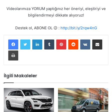
Videolarımıza YORUM yaptığınız her öneriyi, eleştiriyi ve
bilgilendirmeyi dikkate alıyoruz!
Destek ol, ABONE OL 😉 :
http://bit.ly/2rqw4nG
LinkedIn
Tumblr
Pinterest
Reddit
VKontakte
E-Posta ile paylaş
Yazdır
İlgili Makaleler