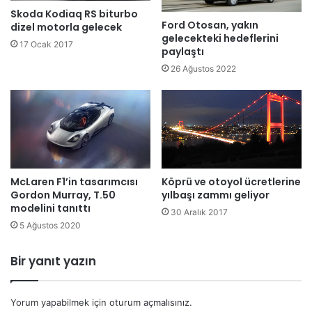
Skoda Kodiaq RS biturbo
Ford Otosan, yakın
dizel motorla gelecek
gelecekteki hedeflerini
17 Ocak 2017
paylaştı
26 Ağustos 2022
Köprü ve otoyol ücretlerine
McLaren F1’in tasarımcısı
yılbaşı zammı geliyor
Gordon Murray, T.50
modelini tanıttı
30 Aralık 2017
5 Ağustos 2020
Bir yanıt yazın
Yorum yapabilmek için
oturum açmalısınız
.