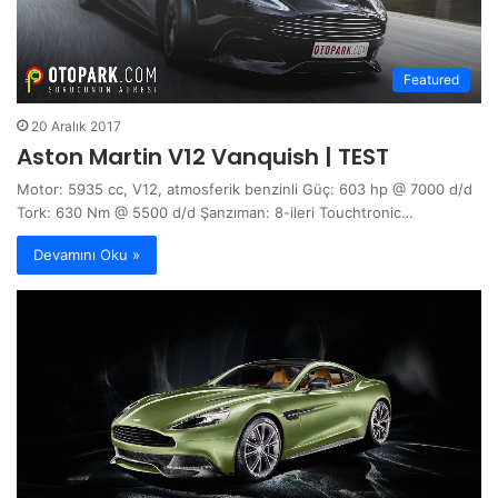
Featured
20 Aralık 2017
Aston Martin V12 Vanquish | TEST
Motor: 5935 cc, V12, atmosferik benzinli Güç: 603 hp @ 7000 d/d
Tork: 630 Nm @ 5500 d/d Şanzıman: 8-ileri Touchtronic…
Devamını Oku »