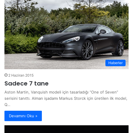
Haberler
2 Haziran 2015
Sadece 7 tane
Aston Martin, Vanquish modeli için tasarladığı “One of Seven”
serisini tanıttı. Alman işadamı Markus Storck için üretilen ilk model,
Q…
Devamını Oku »