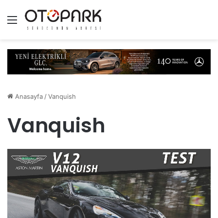
Menü
Anasayfa
/
Vanquish
Vanquish