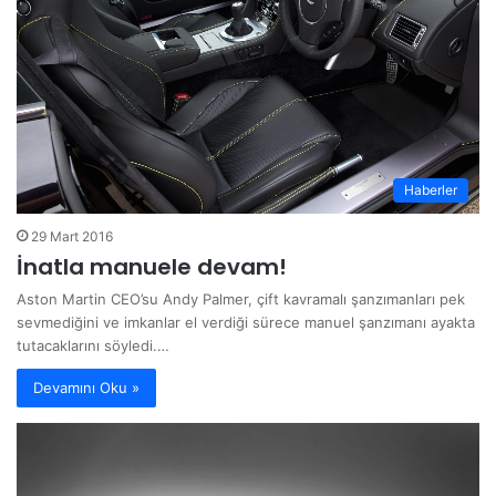
Haberler
29 Mart 2016
İnatla manuele devam!
Aston Martin CEO’su Andy Palmer, çift kavramalı şanzımanları pek
sevmediğini ve imkanlar el verdiği sürece manuel şanzımanı ayakta
tutacaklarını söyledi.…
Devamını Oku »