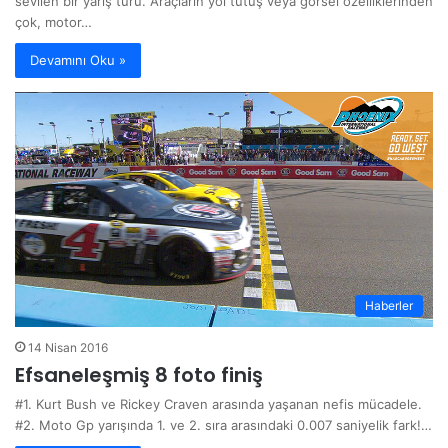
sevilen bir yarış türü. Araçların yol tutuş veya görsel özelliklerinden
çok, motor…
Devamını Oku »
Haberler
14 Nisan 2016
Efsaneleşmiş 8 foto finiş
#1. Kurt Bush ve Rickey Craven arasında yaşanan nefis mücadele.
#2. Moto Gp yarışında 1. ve 2. sıra arasındaki 0.007 saniyelik fark!…