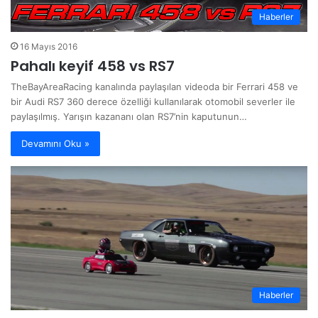
Haberler
16 Mayıs 2016
Pahalı keyif 458 vs RS7
TheBayAreaRacing kanalında paylaşılan videoda bir Ferrari 458 ve
bir Audi RS7 360 derece özelliği kullanılarak otomobil severler ile
paylaşılmış. Yarışın kazananı olan RS7’nin kaputunun…
Devamını Oku »
Haberler