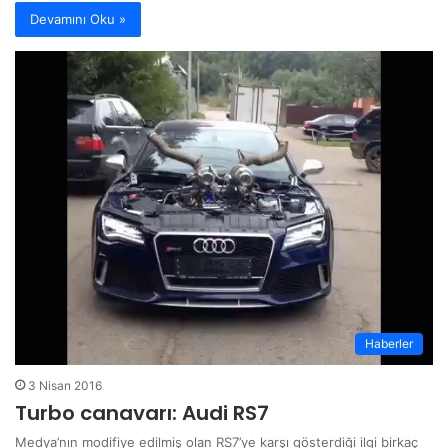
Devamını Oku »
Haberler
3 Nisan 2016
Turbo canavarı: Audi RS7
Medya’nın modifiye edilmiş olan RS7’ye karşı gösterdiği ilgi birkaç