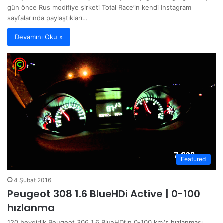
gün önce Rus modifiye şirketi Total Race’in kendi Instagram
sayfalarında paylaştıkları…
Devamını Oku »
Featured
4 Şubat 2016
Peugeot 308 1.6 BlueHDi Active | 0-100
hızlanma
120 beygirlik Peugeot 306 1.6 BlueHDi’ın 0-100 km/s hızlanması.