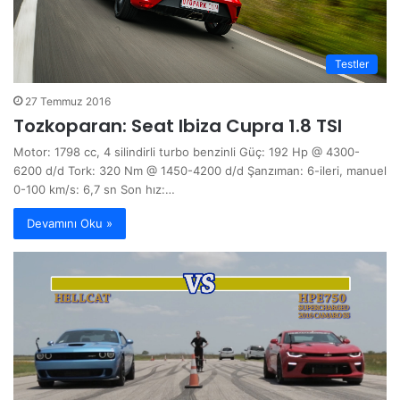
Testler
27 Temmuz 2016
Tozkoparan: Seat Ibiza Cupra 1.8 TSI
Motor: 1798 cc, 4 silindirli turbo benzinli Güç: 192 Hp @ 4300-
6200 d/d Tork: 320 Nm @ 1450-4200 d/d Şanzıman: 6-ileri, manuel
0-100 km/s: 6,7 sn Son hız:…
Devamını Oku »