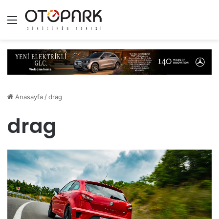
Menü
Anasayfa
/
drag
drag