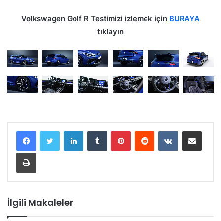
Volkswagen Golf R Testimizi izlemek için
BURAYA
tıklayın
LinkedIn
Tumblr
Pinterest
Reddit
VKontakte
E-Posta ile paylaş
Yazdır
İlgili Makaleler