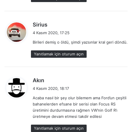
d
Sirius
e
4 Kasım 2020, 17:25
d
Birileri demiş o öldü, şimdi yazsınlar kral geri döndü.
i
k
Yanıtlamak için oturum açın
i
:
d
Akın
e
4 Kasım 2020, 18:17
d
Acaba nasıl bir şey olur bilemem ama Ford’un çeşitli
i
bahanelerden efsane bir serisi olan Focus RS
k
üretimini durdurmasına rağmen VW’nin Golf R’ı
i
üretmeye devam etmesi takdir edilesi
:
Yanıtlamak için oturum açın