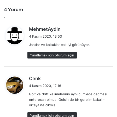
4 Yorum
d
MehmetAydin
e
4 Kasım 2020, 13:53
d
Jantlar ve koltuklar çok iyi görünüyor.
i
k
Yanıtlamak için oturum açın
i
:
d
Cenk
e
4 Kasım 2020, 17:16
d
Golf ve drift kelimelerinin ayni cumlede gecmesi
i
enteresan olmus. Gelsin de bir gorelim bakalim
k
ortaya ne cikmis.
i
:
Yanıtlamak için oturum açın