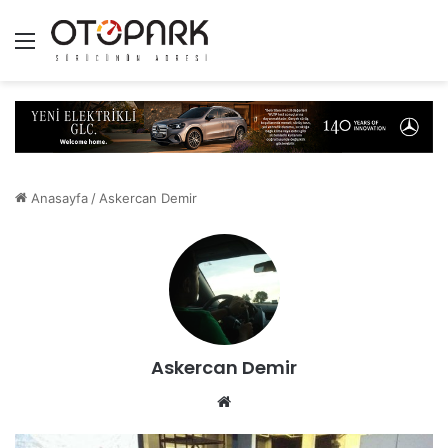
Menü
Anasayfa
/
Askercan Demir
Askercan Demir
We
b