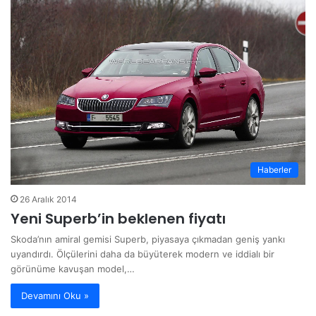
Haberler
26 Aralık 2014
Yeni Superb’in beklenen fiyatı
Skoda’nın amiral gemisi Superb, piyasaya çıkmadan geniş yankı
uyandırdı. Ölçülerini daha da büyüterek modern ve iddialı bir
görünüme kavuşan model,…
Devamını Oku »