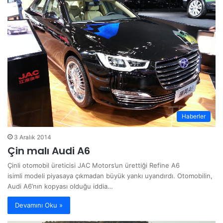
Haberler
3 Aralık 2014
Çin malı Audi A6
Çinli otomobil üreticisi JAC Motors’un ürettiği Refine A6
isimli modeli piyasaya çıkmadan büyük yankı uyandırdı. Otomobilin,
Audi A6’nın kopyası olduğu iddia…
Devamını Oku »