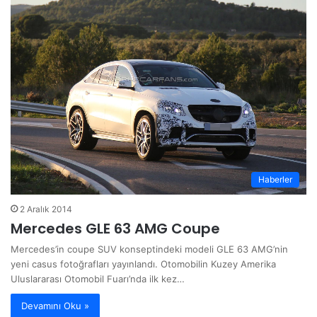
Haberler
2 Aralık 2014
Mercedes GLE 63 AMG Coupe
Mercedes’in coupe SUV konseptindeki modeli GLE 63 AMG’nin
yeni casus fotoğrafları yayınlandı. Otomobilin Kuzey Amerika
Uluslararası Otomobil Fuarı’nda ilk kez…
Devamını Oku »