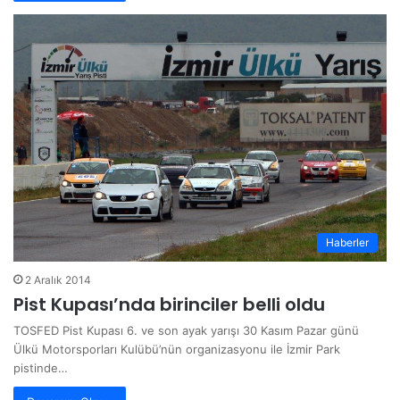
Haberler
2 Aralık 2014
Pist Kupası’nda birinciler belli oldu
TOSFED Pist Kupası 6. ve son ayak yarışı 30 Kasım Pazar günü
Ülkü Motorsporları Kulübü’nün organizasyonu ile İzmir Park
pistinde…