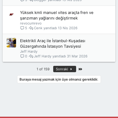
Yüksek kmli manuel vites araçta fren ve
şanzıman yağlarını değiştirmek
revocumrevo
Cenk
13 Nis 2026
5
Elektrikli Araç ile İstanbul-Kuşadası
Güzergahında İstasyon Tavsiyesi
Jeff Hardy
Jeff Hardy
31 Mar 2026
0
Son
1 of 159
Sonraki
Buraya mesaj yazmak için üye olmanız gereklidir.