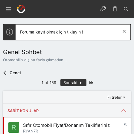
Foruma kayıt olmak için
tıklayın !
Genel Sohbet
Otomobilin dışına fazla çıkmadan...
Genel
Son
1 of 159
Sonraki
Filtreler
SABIT KONULAR
S
Sıfır Otomobil Fiyat/Donanım Teklifleriniz
R
a
RYAN7R