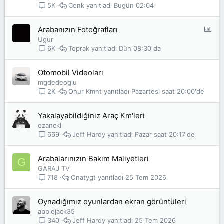
Cenk
Bugün 02:04
5K
A
Arabanızın Fotoğrafları
n
Ugur
k
Toprak
Dün 08:30 da
6K
e
t
Otomobil Videoları
mgdedeoglu
Onur Kmnt
Pazartesi saat 20:00'de
2K
Yakalayabildiğiniz Araç Km'leri
ozanckl
Jeff Hardy
Pazar saat 20:17'de
669
Arabalarınızın Bakım Maliyetleri
G
GARAJ TV
Onatygt
25 Tem 2026
718
Oynadığımız oyunlardan ekran görüntüleri
applejack35
Jeff Hardy
25 Tem 2026
340