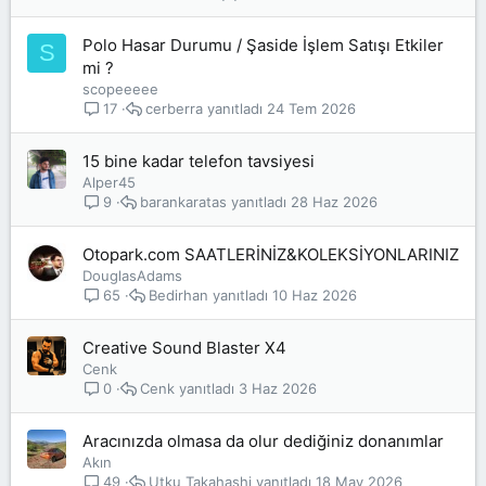
Polo Hasar Durumu / Şaside İşlem Satışı Etkiler
S
mi ?
scopeeeee
cerberra
24 Tem 2026
17
15 bine kadar telefon tavsiyesi
Alper45
barankaratas
28 Haz 2026
9
Otopark.com SAATLERİNİZ&KOLEKSİYONLARINIZ
DouglasAdams
Bedirhan
10 Haz 2026
65
Creative Sound Blaster X4
Cenk
Cenk
3 Haz 2026
0
Aracınızda olmasa da olur dediğiniz donanımlar
Akın
Utku Takahashi
18 May 2026
49