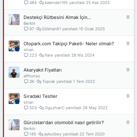
b
kalender195
25 Kas 2025
484
i
t
S
Destekçi Rütbesini Almak İçin...
a
Berkin
b
Gökhan61
15 Ocak 2025
97
i
t
S
Otopark.com Takipçi Paketi- Neler olmalı?
a
sinan
b
flare
28 Nis 2024
223
i
t
S
Akaryakıt Fiyatları
a
alfhonso
b
Toprak
1 Tem 2022
3K
i
t
S
Sıradaki Testler
a
sinan
b
OguzhanC
28 May 2022
503
i
t
S
Gürcistan'dan otomobil nasıl getirilir?
a
Berkin
b
aykutbey
22 Tem 2020
145