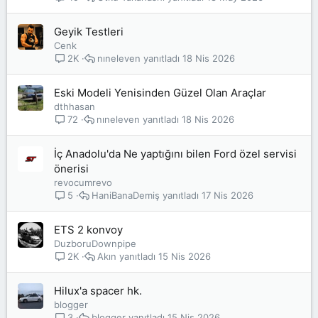
Geyik Testleri
Cenk
nıneleven
18 Nis 2026
2K
Eski Modeli Yenisinden Güzel Olan Araçlar
dthhasan
nıneleven
18 Nis 2026
72
İç Anadolu'da Ne yaptığını bilen Ford özel servisi
önerisi
revocumrevo
HaniBanaDemiş
17 Nis 2026
5
ETS 2 konvoy
DuzboruDownpipe
Akın
15 Nis 2026
2K
Hilux'a spacer hk.
blogger
blogger
15 Nis 2026
3