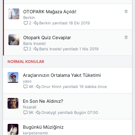
i
t
S
OTOPARK Mağaza Açıldı!
a
Berkin
b
Berkin
18 Eki 2019
2
i
t
S
Otopark Quiz Cevaplar
a
Baris Inselel
b
Baris Inselel
1 Nis 2019
2
i
t
NORMAL KONULAR
Araçlarınızın Ortalama Yakıt Tüketimi
yaso
Onur Kmnt
19 dakika önce
4K
En Son Ne Aldınız?
fksarall
Onatygt
Bugün 07:50
9K
Bugünkü Müziğiniz
kerpetenemir