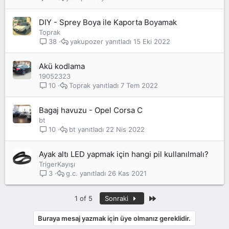
DIY - Sprey Boya ile Kaporta Boyamak
Toprak
yakupozer
15 Eki 2022
38
Akü kodlama
19052323
Toprak
7 Tem 2022
10
Bagaj havuzu - Opel Corsa C
bt
bt
22 Nis 2022
10
Ayak altı LED yapmak için hangi pil kullanılmalı?
TrigerKayışı
g.c.
26 Kas 2021
3
Son
1 of 5
Sonraki
Buraya mesaj yazmak için üye olmanız gereklidir.