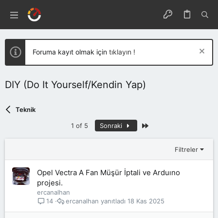
Foruma kayıt olmak için
tıklayın !
DIY (Do It Yourself/Kendin Yap)
Teknik
Son
1 of 5
Sonraki
Filtreler
Opel Vectra A Fan Müşür İptali ve Arduıno
projesi.
ercanalhan
ercanalhan
18 Kas 2025
14