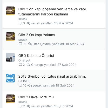
Clio 2 ön kapı döşeme yenileme ve kapı
tutamaklarını karbon kaplama
seuak
seuak
13 Mar 2024
0
Clio 2 Ön kapı Yalıtımı
seuak
Otto Çevrimi
10 Mar 2024
15
OBD Kablosu Önerisi
Onatygt
Onatygt
27 Şub 2024
2
2013 Symbol yol tutuş nasıl artırabilirm.
DellNDB
seuak
18 Şub 2024
16
Clio 2 Hava Hortumu
seuak
seuak
18 Şub 2024
2