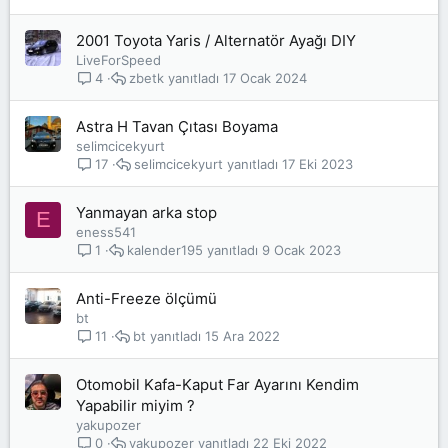
2001 Toyota Yaris / Alternatör Ayağı DIY
LiveForSpeed
zbetk
17 Ocak 2024
4
Astra H Tavan Çıtası Boyama
selimcicekyurt
selimcicekyurt
17 Eki 2023
17
Yanmayan arka stop
E
eness541
kalender195
9 Ocak 2023
1
Anti-Freeze ölçümü
bt
bt
15 Ara 2022
11
Otomobil Kafa-Kaput Far Ayarını Kendim
Yapabilir miyim ?
yakupozer
yakupozer
22 Eki 2022
0