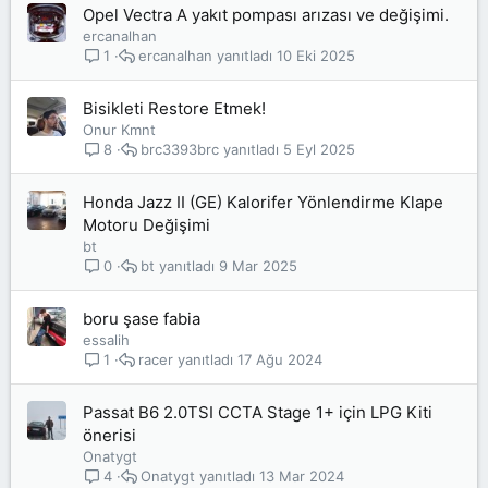
Opel Vectra A yakıt pompası arızası ve değişimi.
ercanalhan
ercanalhan
10 Eki 2025
1
Bisikleti Restore Etmek!
Onur Kmnt
brc3393brc
5 Eyl 2025
8
Honda Jazz II (GE) Kalorifer Yönlendirme Klape
Motoru Değişimi
bt
bt
9 Mar 2025
0
boru şase fabia
essalih
racer
17 Ağu 2024
1
Passat B6 2.0TSI CCTA Stage 1+ için LPG Kiti
önerisi
Onatygt
Onatygt
13 Mar 2024
4